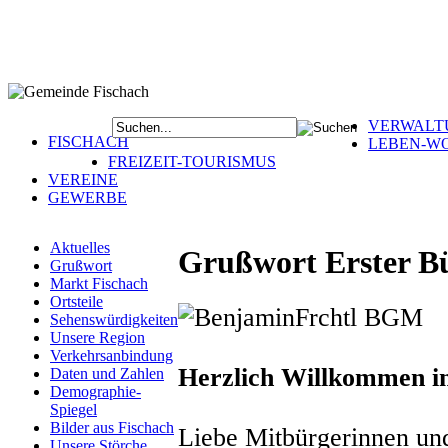
VERWALT
FISCHACH
LEBEN-W
FREIZEIT-TOURISMUS
VEREINE
GEWERBE
Aktuelles
Grußwort Erster B
Grußwort
Markt Fischach
Ortsteile
Sehenswürdigkeiten
Unsere Region
Verkehrsanbindung
Herzlich Willkommen in
Daten und Zahlen
Demographie-
Spiegel
Bilder aus Fischach
Liebe Mitbürgerinnen un
Unsere Störche