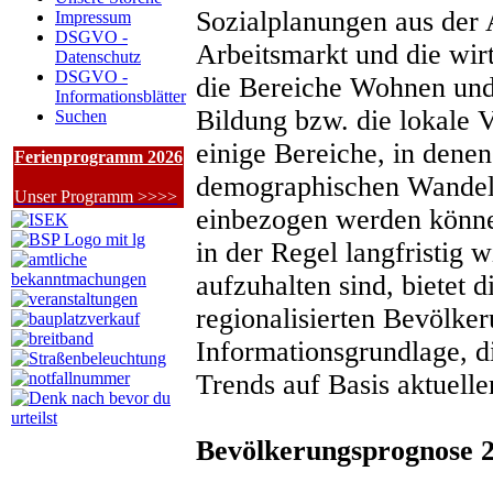
Sozialplanungen aus der A
Impressum
DSGVO -
Arbeitsmarkt und die wir
Datenschutz
DSGVO -
die Bereiche Wohnen und
Informationsblätter
Bildung bzw. die lokale V
Suchen
einige Bereiche, in denen
Ferienprogramm 2026
demographischen Wandels
Unser Programm >>>>
einbezogen werden könne
in der Regel langfristig 
aufzuhalten sind, bietet d
regionalisierten Bevölke
Informationsgrundlage, d
Trends auf Basis aktuell
Bevölkerungsprognose 2