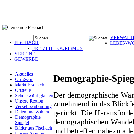
VERWALT
FISCHACH
LEBEN-W
FREIZEIT-TOURISMUS
VEREINE
GEWERBE
Aktuelles
Demographie-Spiege
Grußwort
Markt Fischach
Ortsteile
Der demographische Wand
Sehenswürdigkeiten
Unsere Region
zunehmend in das Blickf
Verkehrsanbindung
gerückt. Die Herausforde
Daten und Zahlen
Demographie-
demographischen Wandel e
Spiegel
Bilder aus Fischach
und betreffen nahezu alle
Unsere Störche