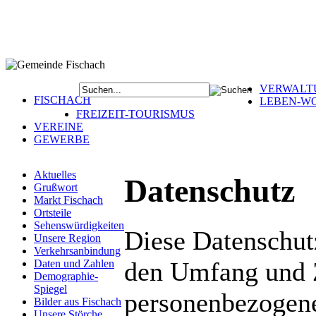
VERWALT
FISCHACH
LEBEN-W
FREIZEIT-TOURISMUS
VEREINE
GEWERBE
Aktuelles
Datenschutz
Grußwort
Markt Fischach
Ortsteile
Sehenswürdigkeiten
Diese Datenschutz
Unsere Region
Verkehrsanbindung
den Umfang und 
Daten und Zahlen
Demographie-
Spiegel
personenbezogene
Bilder aus Fischach
Unsere Störche