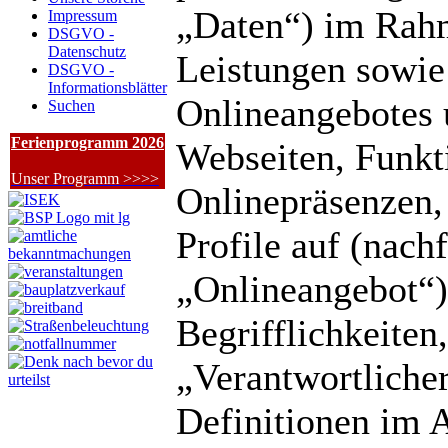
„Daten“) im Rahm
Impressum
DSGVO -
Datenschutz
Leistungen sowie
DSGVO -
Informationsblätter
Onlineangebotes 
Suchen
Ferienprogramm 2026
Webseiten, Funkt
Unser Programm >>>>
Onlinepräsenzen,
Profile auf (nac
„Onlineangebot“)
Begrifflichkeiten
„Verantwortlicher
Definitionen im A