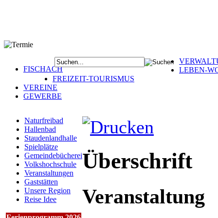
VERWALT
FISCHACH
LEBEN-W
FREIZEIT-TOURISMUS
VEREINE
GEWERBE
Naturfreibad
Hallenbad
Staudenlandhalle
Spielplätze
Überschrift
Gemeindebücherei
Volkshochschule
Veranstaltungen
Gaststätten
Veranstaltung
Unsere Region
Reise Idee
Ferienprogramm 2026